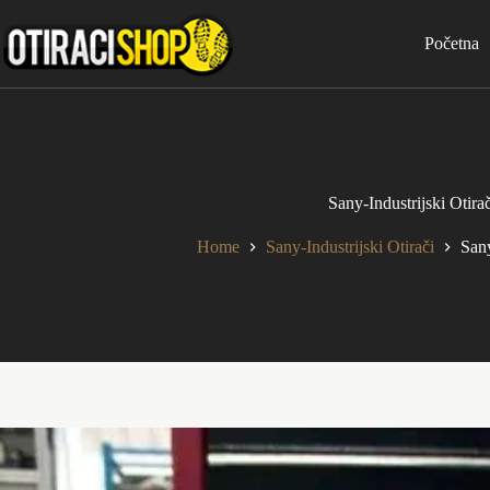
Skip
to
Početna
content
Sany-Industrijski Otira
Home
Sany-Industrijski Otirači
Sany