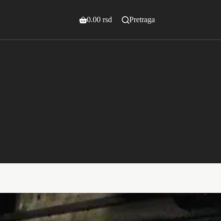
0.00
rsd
Pretraga
Shopping
cart