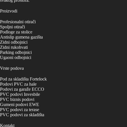
svakog prostora.
Proizvodi
Profesionalni otirači
Spoljni otirači
Podloge za stolice
Antislip gumena gazišta
Zidni odbojnici
Zidni rukohvati
Parking odbojnici
Ugaoni odbojnici
Vrste podova
Pod za skladišta Fortelock
Podovi PVC za hale
Podovi za garaže ECCO
PVC podovi Invesbile
PVC biznis podovi
Gumeni podovi EWE
PVC podovi za terase
PVC podovi za skladišta
Kontakt