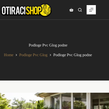
Skip
to
content
Shopping
cart
Podloge Pvc Glog podne
Home
Podloge Pvc Glog
Podloge Pvc Glog podne