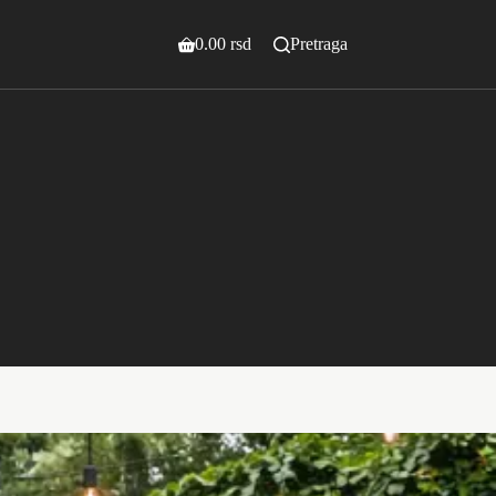
0.00
rsd
Pretraga
Shopping
cart