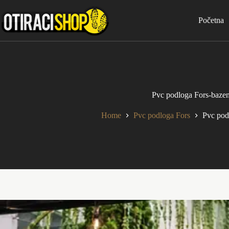
Skip
to
Početna
content
Pvc podloga Fors-bazen
Home
Pvc podloga Fors
Pvc pod