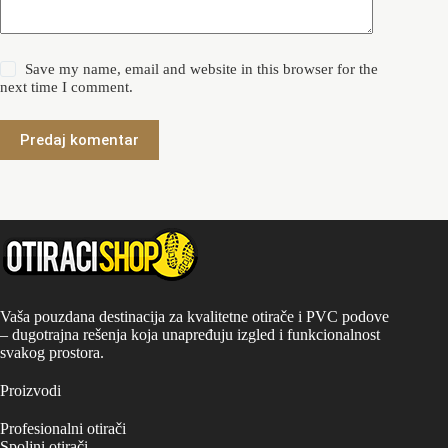
Save my name, email and website in this browser for the
next time I comment.
Predaj komentar
Vaša pouzdana destinacija za kvalitetne otirače i PVC podove
– dugotrajna rešenja koja unapređuju izgled i funkcionalnost
svakog prostora.
Proizvodi
Profesionalni otirači
Spoljni otirači