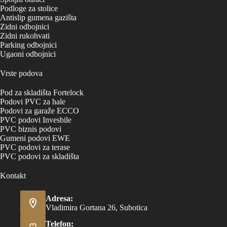
Podloge za stolice
Antislip gumena gazišta
Zidni odbojnici
Zidni rukohvati
Parking odbojnici
Ugaoni odbojnici
Vrste podova
Pod za skladišta Fortelock
Podovi PVC za hale
Podovi za garaže ECCO
PVC podovi Invesbile
PVC biznis podovi
Gumeni podovi EWE
PVC podovi za terase
PVC podovi za skladišta
Kontakt
Adresa:
Vladimira Gortana 26, Subotica
Telefon: