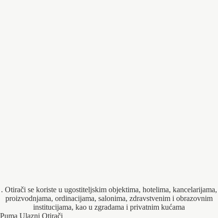
. Otirači se koriste u ugostiteljskim objektima, hotelima, kancelarijama,
proizvodnjama, ordinacijama, salonima, zdravstvenim i obrazovnim
institucijama, kao u zgradama i privatnim kućama
Puma Ulazni Otirači