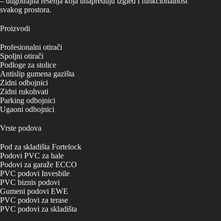
– dugotrajna rešenja koja unapređuju izgled i funkcionalnost
svakog prostora.
Proizvodi
Profesionalni otirači
Spoljni otirači
Podloge za stolice
Antislip gumena gazišta
Zidni odbojnici
Zidni rukohvati
Parking odbojnici
Ugaoni odbojnici
Vrste podova
Pod za skladišta Fortelock
Podovi PVC za hale
Podovi za garaže ECCO
PVC podovi Invesbile
PVC biznis podovi
Gumeni podovi EWE
PVC podovi za terase
PVC podovi za skladišta