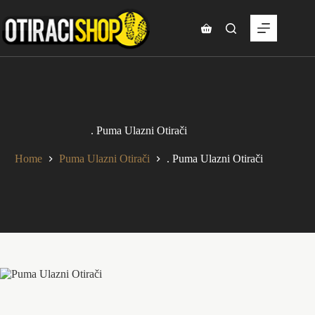
Skip
to
content
Shopping
cart
. Puma Ulazni Otirači
Home
Puma Ulazni Otirači
. Puma Ulazni Otirači