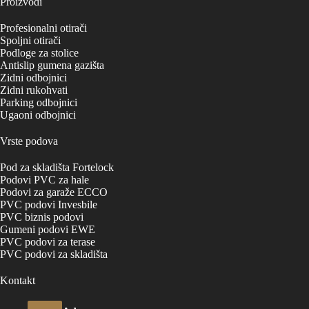
Proizvodi
Profesionalni otirači
Spoljni otirači
Podloge za stolice
Antislip gumena gazišta
Zidni odbojnici
Zidni rukohvati
Parking odbojnici
Ugaoni odbojnici
Vrste podova
Pod za skladišta Fortelock
Podovi PVC za hale
Podovi za garaže ECCO
PVC podovi Invesbile
PVC biznis podovi
Gumeni podovi EWE
PVC podovi za terase
PVC podovi za skladišta
Kontakt