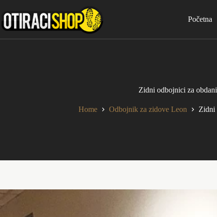
Skip
to
Početna
content
Zidni odbojnici za obdani
Home
Odbojnik za zidove Leon
Zidni 