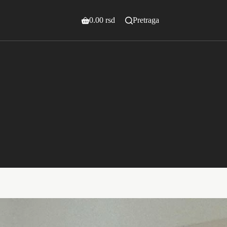
0.00
rsd
Pretraga
Shopping
cart