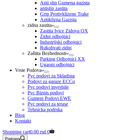
Anti slip Gumena gazista
antislip zastita
Grip Protivklizene Trake
Antiklizna Gazista
zidna zastita
Zastita Ivice Zidova OX
Zidni odbojnici
Industrijski odbojnici
Rukohvati zidni
Zaštita Bezbednosti
Parking Odbojnici XX
Ugaoni odbojnici
Vrste Podova
Pvc podovi za Skladista
Podovi za garaze ECCo
Pvc podovi invesbile
Pvc Biznis podovi
Gumeni Podovi EWE
Pvc podovi za terase
Tehnicka podrska
Blog
Kontakt
Shopping cart
0.00
rsd
0
Pretraga