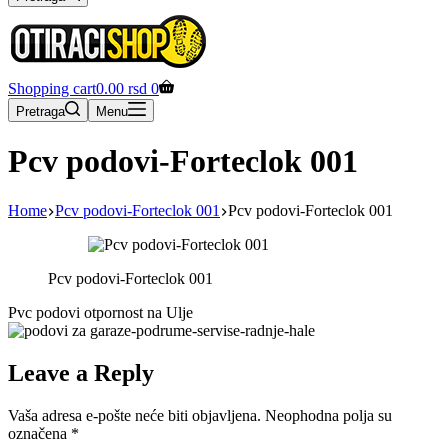
Shopping cart
0.00
rsd
0
Pretraga
Menu
Pcv podovi-Forteclok 001
Home
Pcv podovi-Forteclok 001
Pcv podovi-Forteclok 001
Pcv podovi-Forteclok 001
Pvc podovi otpornost na Ulje
Leave a Reply
Vaša adresa e-pošte neće biti objavljena.
Neophodna polja su
označena
*