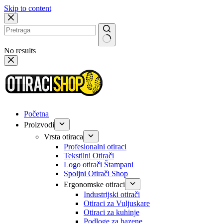
Skip to content
No results
Početna
Proizvodi
Vrsta otiraca
Profesionalni otiraci
Tekstilni Otirači
Logo otirači Štampani
Spoljni Otirači Shop
Ergonomske otiraci
Industrijski otirači
Otiraci za Vuljuskare
Otiraci za kuhinje
Podloge za bazene