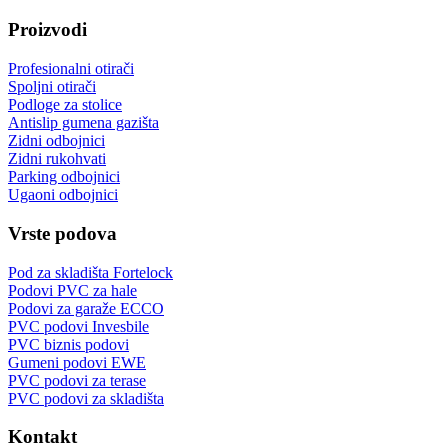
Proizvodi
Profesionalni otirači
Spoljni otirači
Podloge za stolice
Antislip gumena gazišta
Zidni odbojnici
Zidni rukohvati
Parking odbojnici
Ugaoni odbojnici
Vrste podova
Pod za skladišta Fortelock
Podovi PVC za hale
Podovi za garaže ECCO
PVC podovi Invesbile
PVC biznis podovi
Gumeni podovi EWE
PVC podovi za terase
PVC podovi za skladišta
Kontakt