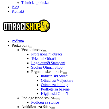
Tehnicka podrska
Blog
Kontakt
Početna
Proizvodi
Vrsta otiraca
Profesionalni otiraci
Tekstilni Otirači
Logo otirači Štampani
Spoljni Otirači Shop
Ergonomske otiraci
Industrijski otirači
Otiraci za Vuljuskare
Otiraci za kuhinje
Podloge za bazene
Higijenski Otirači
Podloge ispod stolica
Podloga za stolice
Anitkilzna zasštita