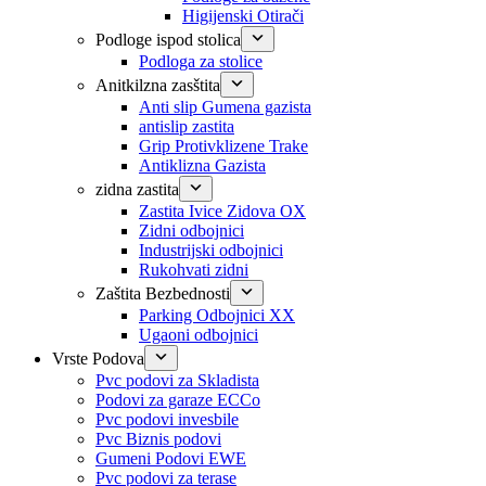
Higijenski Otirači
Podloge ispod stolica
Podloga za stolice
Anitkilzna zasštita
Anti slip Gumena gazista
antislip zastita
Grip Protivklizene Trake
Antiklizna Gazista
zidna zastita
Zastita Ivice Zidova OX
Zidni odbojnici
Industrijski odbojnici
Rukohvati zidni
Zaštita Bezbednosti
Parking Odbojnici XX
Ugaoni odbojnici
Vrste Podova
Pvc podovi za Skladista
Podovi za garaze ECCo
Pvc podovi invesbile
Pvc Biznis podovi
Gumeni Podovi EWE
Pvc podovi za terase