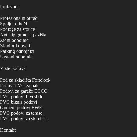
Proizvodi
Profesionalni otirači
Spoljni otirači
Podloge za stolice
Antislip gumena gazišta
Zidni odbojnici
Zidni rukohvati
Parking odbojnici
Ugaoni odbojnici
Vrste podova
Pod za skladišta Fortelock
Podovi PVC za hale
Podovi za garaže ECCO
PVC podovi Invesbile
PVC biznis podovi
Gumeni podovi EWE
PVC podovi za terase
PVC podovi za skladišta
Kontakt