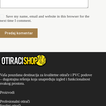
Save my name, email and website in this browser for the
next time I comment.
Predaj komentar
Vaša pouzdana destinacija za kvalitetne otirače i PVC podove
– dugotrajna rešenja koja unapređuju izgled i funkcionalnost
svakog prostora.
Proizvodi
Profesionalni otirači
Spoljni otirači