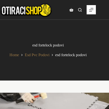
Skip
to
content
Shopping
cart
esd fortelock podovi
Home
Esd Pvc Podovi
esd fortelock podovi