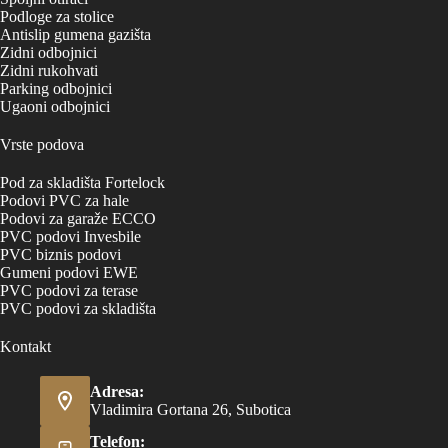
Podloge za stolice
Antislip gumena gazišta
Zidni odbojnici
Zidni rukohvati
Parking odbojnici
Ugaoni odbojnici
Vrste podova
Pod za skladišta Fortelock
Podovi PVC za hale
Podovi za garaže ECCO
PVC podovi Invesbile
PVC biznis podovi
Gumeni podovi EWE
PVC podovi za terase
PVC podovi za skladišta
Kontakt
Adresa:
Vladimira Gortana 26, Subotica
Telefon: