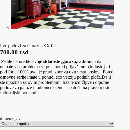
Pvc podovi za Garaze -XX 02
700.00
rsd
Zelite
da uredite svoje
skladiste ,garažu,radionic
u da
nemate vise problema sa prasinom i prljavštinom,industrijski
pod forte 100% pvc je pravi izbor za ovu vrstu poslova.Pored
osnovne serije imate u ponudi eco verziju podnih ploča.Da li
ste upoznati sa ovim problemom i tražite izdržljive i otporne
podove za garaže i radionice? Onda ste došli na pravo mesto
Industrijski pvc pod .
dimenzije :