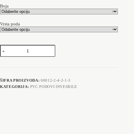
Boja
Vrsta poda
Pvc
podovi
za
Garaze
-
XX
02
ŠIFRA PROIZVODA:
00012-2-4-2-1-3
količina
KATEGORIJA:
PVC PODOVI INVESBILE
Opis
Dodatne informacije