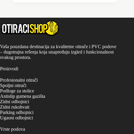
ima
više
varijanti.
Opcije
mogu
biti
izabrane
na
stranici
Vaša pouzdana destinacija za kvalitetne otirače i PVC podove
proizvoda.
– dugotrajna rešenja koja unapređuju izgled i funkcionalnost
svakog prostora.
Proizvodi
Profesionalni otirači
Spoljni otirači
Podloge za stolice
Antislip gumena gazišta
Zidni odbojnici
Zidni rukohvati
Parking odbojnici
Ugaoni odbojnici
Vrste podova