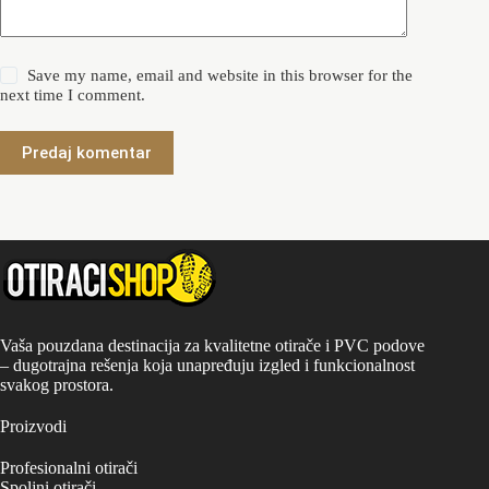
Save my name, email and website in this browser for the
next time I comment.
Predaj komentar
Vaša pouzdana destinacija za kvalitetne otirače i PVC podove
– dugotrajna rešenja koja unapređuju izgled i funkcionalnost
svakog prostora.
Proizvodi
Profesionalni otirači
Spoljni otirači