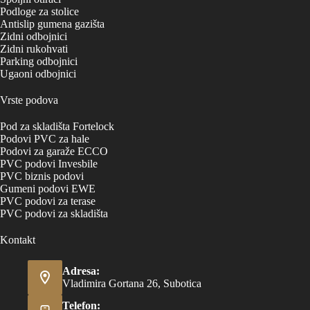
Podloge za stolice
Antislip gumena gazišta
Zidni odbojnici
Zidni rukohvati
Parking odbojnici
Ugaoni odbojnici
Vrste podova
Pod za skladišta Fortelock
Podovi PVC za hale
Podovi za garaže ECCO
PVC podovi Invesbile
PVC biznis podovi
Gumeni podovi EWE
PVC podovi za terase
PVC podovi za skladišta
Kontakt
Adresa:
Vladimira Gortana 26, Subotica
Telefon: