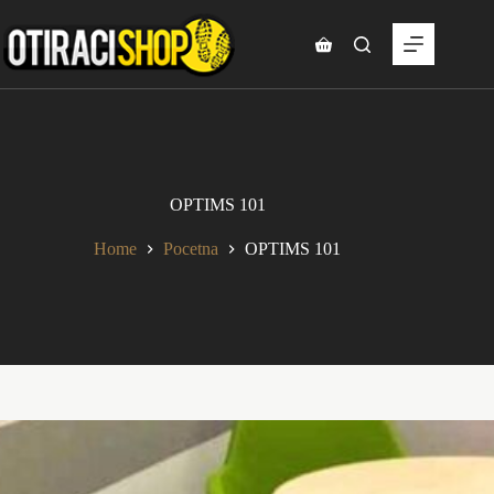
Skip
to
content
Shopping
cart
OPTIMS 101
Home
Pocetna
OPTIMS 101